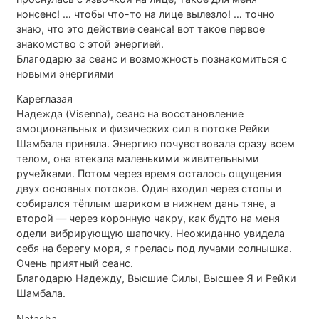
нонсенс! … чтобы что-то на лице вылезло! … точно
знаю, что это действие сеанса! вот такое первое
знакомство с этой энергией.
Благодарю за сеанс и возможность познакомиться с
новыми энергиями
Кареглазая
Надежда (Visenna), сеанс на восстановление
эмоциональных и физических сил в потоке Рейки
Шамбала приняла. Энергию почувствовала сразу всем
телом, она втекала маленькими живительными
ручейками. Потом через время осталось ощущения
двух основных потоков. Один входил через стопы и
собирался тёплым шариком в нижнем дань тяне, а
второй — через коронную чакру, как будто на меня
одели вибрирующую шапочку. Неожиданно увидела
себя на берегу моря, я грелась под лучами солнышка.
Очень приятный сеанс.
Благодарю Надежду, Высшие Силы, Высшее Я и Рейки
Шамбала.
Natasha