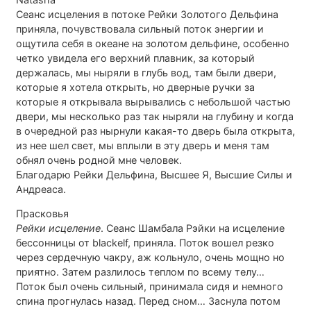
Сеанс исцеления в потоке Рейки Золотого Дельфина
приняла, почувствовала сильный поток энергии и
ощутила себя в океане на золотом дельфине, особенно
четко увидела его верхний плавник, за который
держалась, мы ныряли в глубь вод, там были двери,
которые я хотела открыть, но дверные ручки за
которые я открывала вырывались с небольшой частью
двери, мы несколько раз так ныряли на глубину и когда
в очередной раз нырнули какая-то дверь была открыта,
из нее шел свет, мы вплыли в эту дверь и меня там
обнял очень родной мне человек.
Благодарю Рейки Дельфина, Высшее Я, Высшие Силы и
Андреаса.
Прасковья
Рейки исцеление
. Сеанс Шамбала Рэйки на исцеление
бессонницы от blackelf, приняла. Поток вошел резко
через сердечную чакру, аж кольнуло, очень мощно но
приятно. Затем разлилось теплом по всему телу…
Поток был очень сильный, принимала сидя и немного
спина прогнулась назад. Перед сном… Заснула потом