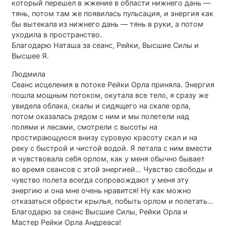
который перешел в жжение в области нижнего дань —
тянь, потом там же появилась пульсация, и энергия как
бы вытекала из нижнего дань — тянь в руки, а потом
уходила в пространство.
Благодарю Наташа за сеанс, Рейки, Высшие Силы и
Высшее Я.
Людмила
Сеанс исцеления в потоке Рейки Орла приняла. Энергия
пошла мощным потоком, окутала все тело, я сразу же
увидела облака, скалы и сидящего на скале орла,
потом оказалась рядом с ним и мы полетели над
полями и лесами, смотрели с высоты на
простирающуюся внизу суровую красоту скал и на
реку с быстрой и чистой водой. Я летала с ним вмести
и чувствовала себя орлом, как у меня обычно бывает
во время сеансов с этой энергией… Чувство свободы и
чувство полета всегда сопровождают у меня эту
энергию и она мне очень нравится! Ну как можно
отказаться обрести крылья, побыть орлом и полетать…
Благодарю за сеанс Высшие Силы, Рейки Орла и
Мастер Рейки Орла Андреаса!