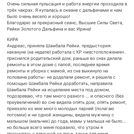
Очень сильная пульсация и работа энергии проходила в
трёх чакрах. Я купалась в океане с дельфинами и нам
было очень весело и хорошо!
Благодарю за прекрасный сеанс, Высшие Силы Света,
Рейки Золотого Дельфина и вас Ирина!
КИРА
Андреас, приняла Шамбала Рейки. предыстория:
накануне (на неделе) работала с КР «местоположение».
приснился родительский дом, раньше во снах делала
ремонты в этом доме с папой, последнее время
ремонты и уборка с мамой, из сна выкинуло на
половине работы- не доделали ремонт, я решила с
помощью Шамбала Рейки доработать, направила
Шамбала Рейки на исцеление места под домом,
подозреваю, что там много разного … и опасного (без
преувеличений) во сне видела опять дом, опять ремонт,
приехало ко мне много молодых парней (полагаю
потомки) и ни одной женщины, видела мужчину с
малышом (мальчик) до года, мамы у малыша не было…
но больше всего меня поразило, что утром я
проснулась с язвочкой на лице, такое для меня