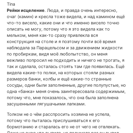
Tina
Рейки исцеление
. Люда, и правда очень интересно,
очаг (камин) и кресла тоже видела, и над камином ещё
что-то висело, какие они и что именно висело точно
описать не могу, потому что я это видела как то
мельком, меня как-то сразу привлекла вся
конструкция на столе и я поэтому почти всё время
наблюдала за Парацельсом и за движением жидкости
по пробиркам, видя моё любопытство, он меня
вежливо попросил не подходить и ничего не трогать, я
так и сделала, осталась стоять там где появилась. Ещё
видела какие-то полки, на которых стояли разных
размеров банки, колбы и ещё какие-то странные
сосуды, одни были заполненные, другие полупустые, но
одна «банка» меня очень заинтересовала содержимым,
потому что, мне показалось, что она была заполнена
засушенными лягушачьими лапками.
Толком не о чём расспросить хозяина не успела,
потому что пыталась прислушиваться к его
бормотанию и старалась его не от чего не отвлекать.
Даже не знаю что выпила, но подумала раз он выпил,