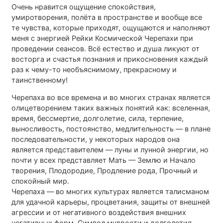
Очень нравится ощущение спокойствия,
умиротворения, полёта в пространстве и вообще все
те чувства, которые приходят, ощущаются и наполняют
меня с энергией Рейки Космической Черепахи при
проведении сеансов. Всё естество и душа ликуют от
восторга и счастья познания и прикосновения каждый
раз к чему-то необъяснимому, прекрасному и
таинственному!
Черепаха во все времена и во многих странах является
олицетворением таких важных понятий как: вселенная,
время, бессмертие, долголетие, сила, терпение,
выносливость, постоянство, медлительность — в плане
последовательности, у некоторых народов она
является представителем — луны и лунной энергии, но
почти у всех представляет Мать — Землю и Начало
творения, Плодородие, Продление рода, Прочный и
спокойный мир.
Черепаха — во многих культурах является талисманом
для удачной карьеры, процветания, защиты от внешней
агрессии и от негативного воздействия внешних
негативных форм. Символ мудрости и долголетия.