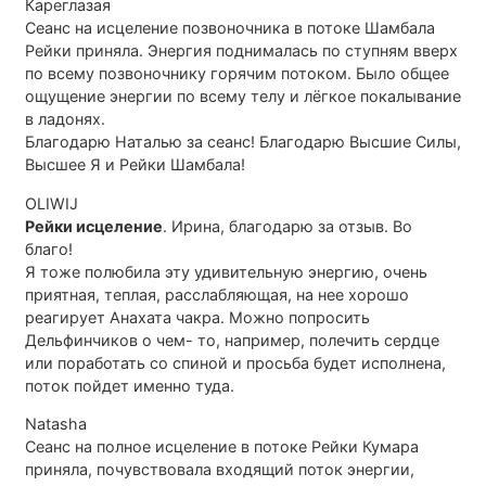
Кареглазая
Сеанс на исцеление позвоночника в потоке Шамбала
Рейки приняла. Энергия поднималась по ступням вверх
по всему позвоночнику горячим потоком. Было общее
ощущение энергии по всему телу и лёгкое покалывание
в ладонях.
Благодарю Наталью за сеанс! Благодарю Высшие Силы,
Высшее Я и Рейки Шамбала!
OLIWIJ
Рейки исцеление
. Ирина, благодарю за отзыв. Во
благо!
Я тоже полюбила эту удивительную энергию, очень
приятная, теплая, расслабляющая, на нее хорошо
реагирует Анахата чакра. Можно попросить
Дельфинчиков о чем- то, например, полечить сердце
или поработать со спиной и просьба будет исполнена,
поток пойдет именно туда.
Natasha
Сеанс на полное исцеление в потоке Рейки Кумара
приняла, почувствовала входящий поток энергии,