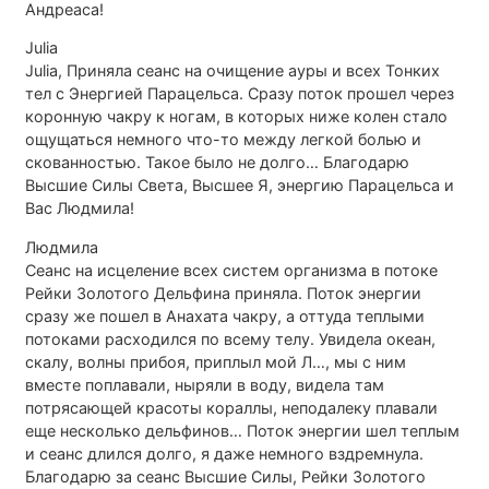
Андреаса!
Julia
Julia, Приняла сеанс на очищение ауры и всех Тонких
тел с Энергией Парацельса. Сразу поток прошел через
коронную чакру к ногам, в которых ниже колен стало
ощущаться немного что-то между легкой болью и
скованностью. Такое было не долго… Благодарю
Высшие Силы Света, Высшее Я, энергию Парацельса и
Вас Людмила!
Людмила
Сеанс на исцеление всех систем организма в потоке
Рейки Золотого Дельфина приняла. Поток энергии
сразу же пошел в Анахата чакру, а оттуда теплыми
потоками расходился по всему телу. Увидела океан,
скалу, волны прибоя, приплыл мой Л…, мы с ним
вместе поплавали, ныряли в воду, видела там
потрясающей красоты кораллы, неподалеку плавали
еще несколько дельфинов… Поток энергии шел теплым
и сеанс длился долго, я даже немного вздремнула.
Благодарю за сеанс Высшие Силы, Рейки Золотого