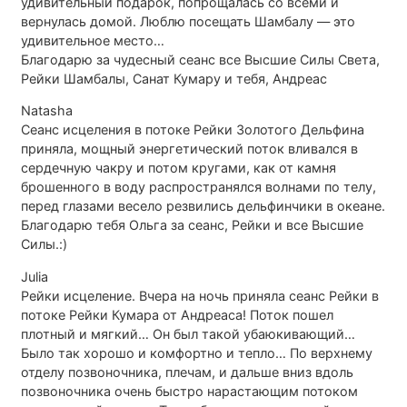
удивительный подарок, попрощалась со всеми и
вернулась домой. Люблю посещать Шамбалу — это
удивительное место…
Благодарю за чудесный сеанс все Высшие Силы Света,
Рейки Шамбалы, Санат Кумару и тебя, Андреас
Natasha
Сеанс исцеления в потоке Рейки Золотого Дельфина
приняла, мощный энергетический поток вливался в
сердечную чакру и потом кругами, как от камня
брошенного в воду распространялся волнами по телу,
перед глазами весело резвились дельфинчики в океане.
Благодарю тебя Ольга за сеанс, Рейки и все Высшие
Силы.:)
Julia
Рейки исцеление. Вчера на ночь приняла сеанс Рейки в
потоке Рейки Кумара от Андреаса! Поток пошел
плотный и мягкий… Он был такой убаюкивающий…
Было так хорошо и комфортно и тепло… По верхнему
отделу позвоночника, плечам, и дальше вниз вдоль
позвоночника очень быстро нарастающим потоком