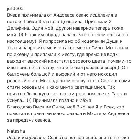
juli6505
Вчера принимала от Андреаса сеанс исцеления в
потоке Рейки Золотого Дельфина. Приплыли 2
Дельфина. Один мой, другой наверное теперь тоже
мой. ))) Я так им обрадовалась, что потекли слёзы (по
настоящему). Я попросила их об исцелении Души и
тела и направить меня в такое место Силы. Мы плыли
по океану и приплыли к месту, где прямо из воды
выходит высокий кристалл розового цвета (почему-то
мне пришло в голову, что это был розовый кварц). Он
был очень большой и высокий и от него исходил
розовый свет. Мы подплыли в зону этого Света и сами
стали розовыми и какими-то светящимися. Так
приятно было купаться в этом розовом свете. Так я и
уснула… ))) Принимала поздно и лёжа.
Благодарю Высшие Силы, моё Высшее Я и Всех, кто
помогал в принятии мною сеанса и Мастера Андреаса
за передачу сеанса.
Natasha
Рейки исцеление
. Cеанс на полное исцеление в потоке