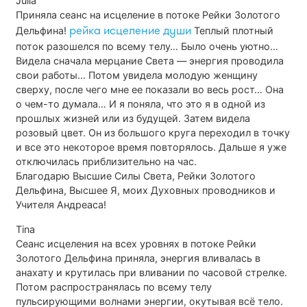
Julia
Приняла сеанс на исцеление в потоке Рейки Золотого
рейка исцеление души
Дельфина!
Теплый плотный
поток разошелся по всему телу… Было очень уютно…
Видела сначала мерцание Света — энергия проводила
свои работы… Потом увидела молодую женщину
сверху, после чего мне ее показали во весь рост… Она
о чем-то думала… И я поняла, что это я в одной из
прошлых жизней или из будущей. Затем видела
розовый цвет. Он из большого круга переходил в точку
и все это некоторое время повторялось. Дальше я уже
отключилась приблизительно на час.
Благодарю Высшие Силы Света, Рейки Золотого
Дельфина, Высшее Я, моих Духовных проводников и
Учителя Андреаса!
Tina
Сеанс исцеления на всех уровнях в потоке Рейки
Золотого Дельфина приняла, энергия вливалась в
анахату и крутилась при вливании по часовой стрелке.
Потом распространялась по всему телу
пульсирующими волнами энергии, окутывая всё тело.