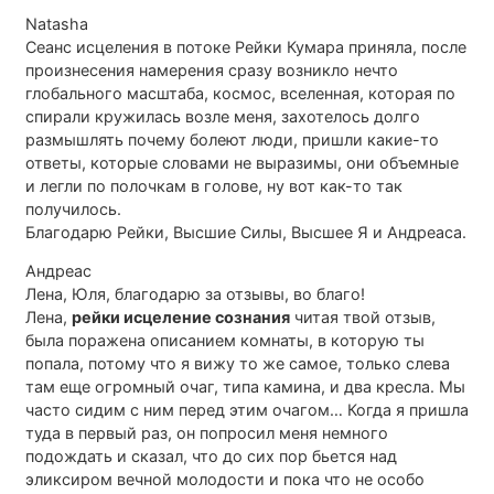
Natasha
Сеанс исцеления в потоке Рейки Кумара приняла, после
произнесения намерения сразу возникло нечто
глобального масштаба, космос, вселенная, которая по
спирали кружилась возле меня, захотелось долго
размышлять почему болеют люди, пришли какие-то
ответы, которые словами не выразимы, они объемные
и легли по полочкам в голове, ну вот как-то так
получилось.
Благодарю Рейки, Высшие Силы, Высшее Я и Андреаса.
Андреас
Лена, Юля, благодарю за отзывы, во благо!
Лена,
рейки исцеление сознания
читая твой отзыв,
была поражена описанием комнаты, в которую ты
попала, потому что я вижу то же самое, только слева
там еще огромный очаг, типа камина, и два кресла. Мы
часто сидим с ним перед этим очагом… Когда я пришла
туда в первый раз, он попросил меня немного
подождать и сказал, что до сих пор бьется над
эликсиром вечной молодости и пока что не особо