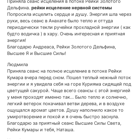
Приняла сеанс исцеления в потоке Рейки Золотого
Дельфина.
рейки исцеление нервной системы
Попросила исцелить сердце и душу. Энергия шла через
руки, весь сеанс в Анахате было тепло и оттуда
периодически текли ручейки прохладной энергии ( как
будто водичка ) в хару. Очень интересная и приятная
энергия!
Благодарю Андреаса, Рейки Золотого Дельфина,
Высшее Я и Высшие Силы!
Людмила
Приняла сеанс на полное исцеление в потоке Рейки
Кумара вчера перед сном. Пошел теплый нежный поток
энергии и я увидела себя на горе Курияма сидящей под
цветущей сакурой. Чаще всего сеансы с этой энергией
у меня проходят именно так… Было тепло и солнечно,
легкий ветерок покачивал ветви дерева, и в воздухе
ощущался аромат цветов. Душу наполнило какое то
умиротворение и покой и я очень быстро заснула.
Благодарю за приятный сеанс Высшие Силы Света,
Рейки Кумары и тебя, Наташа.