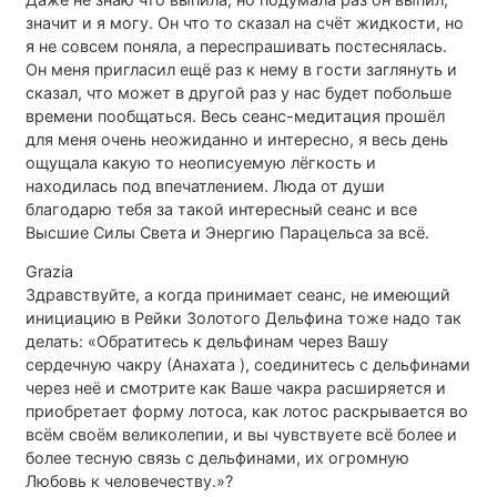
значит и я могу. Он что то сказал на счёт жидкости, но
я не совсем поняла, а переспрашивать постеснялась.
Он меня пригласил ещё раз к нему в гости заглянуть и
сказал, что может в другой раз у нас будет побольше
времени пообщаться. Весь сеанс-медитация прошёл
для меня очень неожиданно и интересно, я весь день
ощущала какую то неописуемую лёгкость и
находилась под впечатлением. Люда от души
благодарю тебя за такой интересный сеанс и все
Высшие Силы Света и Энергию Парацельса за всё.
Grazia
Здравствуйте, а когда принимает сеанс, не имеющий
инициацию в Рейки Золотого Дельфина тоже надо так
делать: «Обратитесь к дельфинам через Вашу
сердечную чакру (Анахата ), соединитесь с дельфинами
через неё и смотрите как Ваше чакра расширяется и
приобретает форму лотоса, как лотос раскрывается во
всём своём великолепии, и вы чувствуете всё более и
более тесную связь с дельфинами, их огромную
Любовь к человечеству.»?