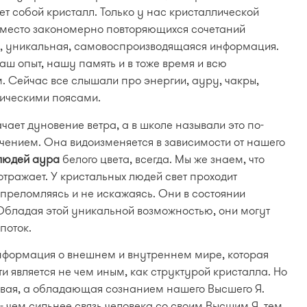
т собой кристалл. Только у нас кристаллической
 Вместо закономерно повторяющихся сочетаний
я, уникальная, самовоспроизводящаяся информация.
наш опыт, нашу память и в тоже время и всю
 Сейчас все слышали про энергии, ауру, чакры,
тическими поясами.
ачает дуновение ветра, а в школе называли это по-
ением. Она видоизменяется в зависимости от нашего
людей аура
белого цвета, всегда. Мы же знаем, что
 отражает. У кристальных людей свет проходит
 преломляясь и не искажаясь. Они в состоянии
 Обладая этой уникальной возможностью, они могут
поток.
информация о внешнем и внутреннем мире, которая
и является не чем иным, как структурой кристалла. Но
ртвая, а обладающая сознанием нашего Высшего Я.
 чем сильнее связь человека со своим Высшим Я, тем