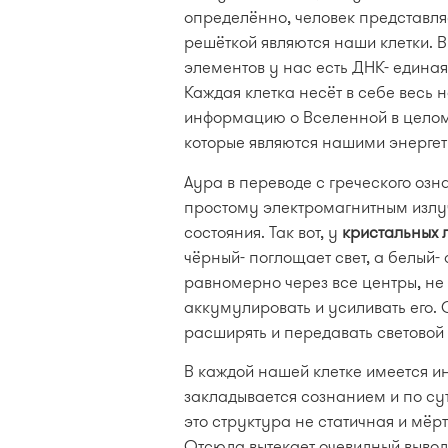
определённо, человек представляе
решёткой являются наши клетки.
элементов у нас есть ДНК- едина
Каждая клетка несёт в себе весь 
информацию о Вселенной в целом.
которые являются нашими энерге
Аура в переводе с греческого озн
простому электромагнитным излуч
состояния. Так вот, у
кристальных 
чёрный- поглощает свет, а белый-
равномерно через все центры, не
аккумулировать и усиливать его.
расширять и передавать световой 
В каждой нашей клетке имеется 
закладывается сознанием и по сут
это структура не статичная и мё
Отсюда вытекает очевидный вывод-