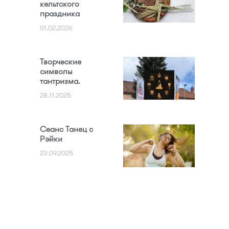
кельтского
праздника
01.02.2026
Творческие
символы
тантризма.
28.11.2025
Сеанс Танец с
Рэйки
23.09.2025