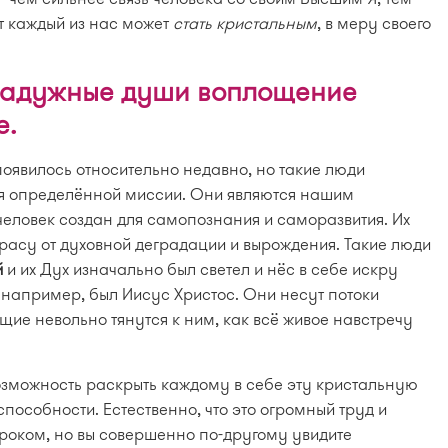
т каждый из нас может
стать кристальным
, в меру своего
радужные души воплощение
е.
явилось относительно недавно, но такие люди
я определённой миссии. Они являются нашим
еловек создан для самопознания и саморазвития. Их
расу от духовной деградации и вырождения. Такие люди
й
и их Дух изначально был светел и нёс в себе искру
 например, был Иисус Христос. Они несут потоки
ие невольно тянутся к ним, как всё живое навстречу
зможность раскрыть каждому в себе эту кристальную
способности. Естественно, что это огромный труд и
роком, но вы совершенно по-другому увидите