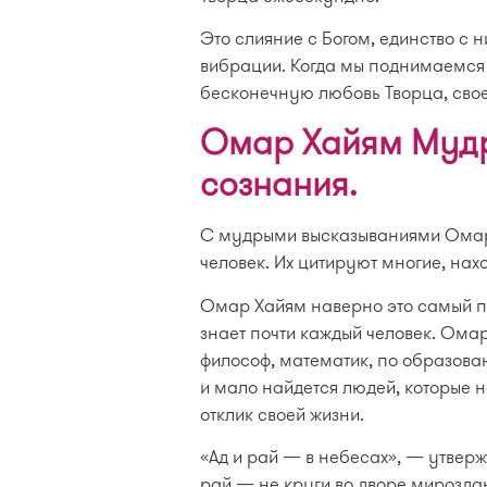
Это слияние с Богом, единство с 
вибрации. Когда мы поднимаемся 
бесконечную любовь Творца, сво
Омар Хайям Мудр
сознания.
С мудрыми высказываниями Омар
человек. Их цитируют многие, нахо
Омар Хайям наверно это самый по
знает почти каждый человек. Омар
философ, математик, по образова
и мало найдется людей, которые н
отклик своей жизни.
«Ад и рай — в небесах», — утвержд
рай — не круги во дворе мироздан