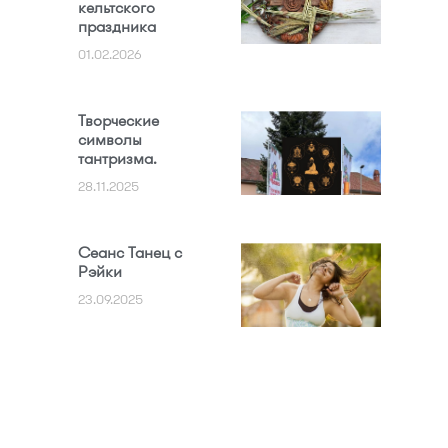
кельтского
праздника
01.02.2026
Творческие
символы
тантризма.
28.11.2025
Сеанс Танец с
Рэйки
23.09.2025