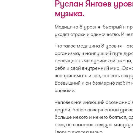
Руслан Янгаев уро
музыка.
Медицина 8 уровня- быстрый и про
уходят страхи и одиночество. И 
Что такое медицина 8 уровня – э
организма, и наилучший путь духо
посвященными cуфийской школы, 
себя и свой внутренний мир. Осно
воспринимать и все, что есть вокр
Всевышний и он безмерно любит на
словами.
Человек начинающий осознанно в
другой, более совершенный уровен
больше некого и нечего бояться, о
нем, он счастлив каждую минуту 
Творца ежесекундно.