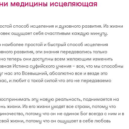
вни медицины исцеляющая
стой способ исцеления и духовного развития. Из жизни
человек ощущает себя счастливым каждую минуту.
то наиболее простой и быстрый способ исцеления
вного развития, эти знания передавались только
но теперь они доступны всем желающим изменить
вная Истина суфийского учения – все, что мы способны
уг нас это Всевышний, абсолютно все и везде это
с, и любит с такой силой что это не передаваемо
оспринимать эту новую реальность, поднимается на
ь жизни. Из его жизни уходят все страхи, потому что
диночество, потому что он не одинок Бог всегда с ним и в
свой жизни, потому что он ощущает в себе любовь