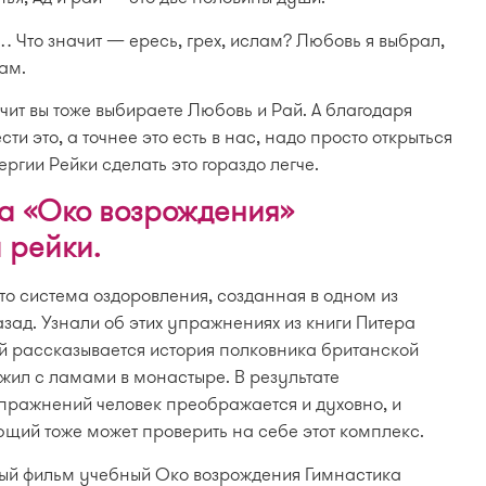
и… Что значит — ересь, грех, ислам? Любовь я выбрал,
ам.
ачит вы тоже выбираете Любовь и Рай. А благодаря
и это, а точнее это есть в нас, надо просто открыться
ргии Рейки сделать это гораздо легче.
ка «Око возрождения»
 рейки.
о система оздоровления, созданная в одном из
зад. Узнали об этих упражнениях из книги Питера
й рассказывается история полковника британской
жил с ламами в монастыре. В результате
пражнений человек преображается и духовно, и
ющий тоже может проверить на себе этот комплекс.
вый фильм учебный Око возрождения Гимнастика