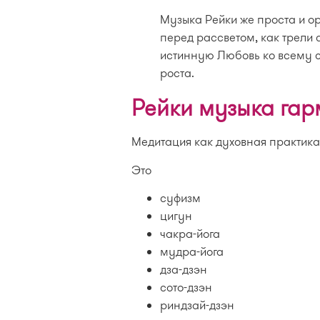
Музыка Рейки же проста и о
перед рассветом, как трели 
истинную Любовь ко всему с
роста.
Рейки музыка гар
Медитация как духовная практика
Это
суфизм
цигун
чакра-йога
мудра-йога
дза-дзэн
сото-дзэн
риндзай-дзэн