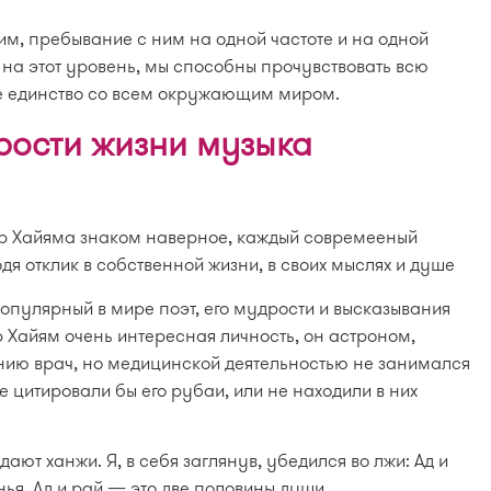
ним, пребывание с ним на одной частоте и на одной
на этот уровень, мы способны прочувствовать всю
е единство со всем окружающим миром.
ости жизни музыка
 Хайяма знаком наверное, каждый совремееный
дя отклик в собственной жизни, в своих мыслях и душе
пулярный в мире поэт, его мудрости и высказывания
 Хайям очень интересная личность, он астроном,
нию врач, но медицинской деятельностью не занимался
е цитировали бы его рубаи, или не находили в них
ают ханжи. Я, в себя заглянув, убедился во лжи: Ад и
ья, Ад и рай — это две половины души.