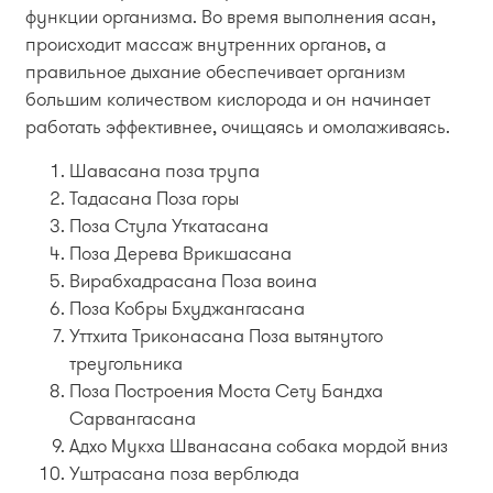
функции организма. Во время выполнения асан,
происходит массаж внутренних органов, а
правильное дыхание обеспечивает организм
большим количеством кислорода и он начинает
работать эффективнее, очищаясь и омолаживаясь.
Шавасана поза трупа
Тадасана Поза горы
Поза Стула Уткатасана
Поза Дерева Врикшасана
Вирабхадрасана Поза воина
Поза Кобры Бхуджангасана
Уттхита Триконасана Поза вытянутого
треугольника
Поза Построения Моста Сету Бандха
Сарвангасана
Адхо Мукха Шванасана собака мордой вниз
Уштрасана поза верблюда