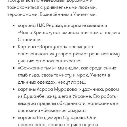
познакомиться с удивительными людьми,
персонажами, Вознесёнными Учителями.
картина Н.К. Рериха, которая называется
«Чаша Христа», напоминающая нам о подвиге
Спасителя.
Картина «Заратустра» посвящена
основоположнику зорастризма- религиозному
учению огнепоклонничества.
«Сожжение тьмы» мы видим, как среди синих
глыб льда, свозь темноту и мрак, Учителя в
длинных одеждах, несут ларец.
картины Асрора Мурадова- художника, родом
из Душанбе, живущего в Украине. Его работы-
выход за пределы обыденности, написанные в
состоянии «безмолвия разума».
картины Владимира Суворова. Они,
несомненно, просто потрясающие и