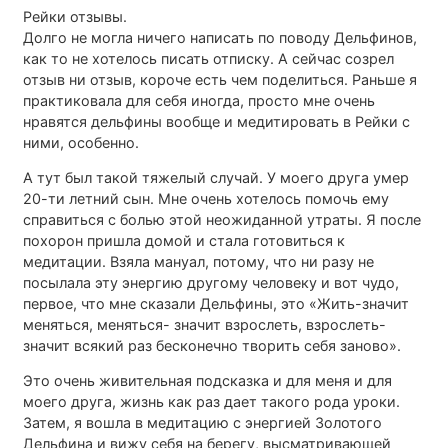
Рейки отзывы.
Долго не могла ничего написать по поводу Дельфинов,
как то не хотелось писать отписку. А сейчас созрел
отзыв ни отзыв, короче есть чем поделиться. Раньше я
практиковала для себя иногда, просто мне очень
нравятся дельфины вообще и медитировать в Рейки с
ними, особенно.
А тут был такой тяжелый случай. У моего друга умер
20-ти летний сын. Мне очень хотелось помочь ему
справиться с болью этой неожиданной утраты. Я после
похорон пришла домой и стала готовиться к
медитации. Взяла мануал, потому, что ни разу не
посылала эту энергию другому человеку и вот чудо,
первое, что мне сказали Дельфины, это «Жить-значит
меняться, меняться- значит взрослеть, взрослеть-
значит всякий раз бесконечно творить себя заново».
Это очень живительная подсказка и для меня и для
моего друга, жизнь как раз дает такого рода уроки.
Затем, я вошла в медитацию с энергией Золотого
Дельфина и вижу себя на берегу, высматривающей