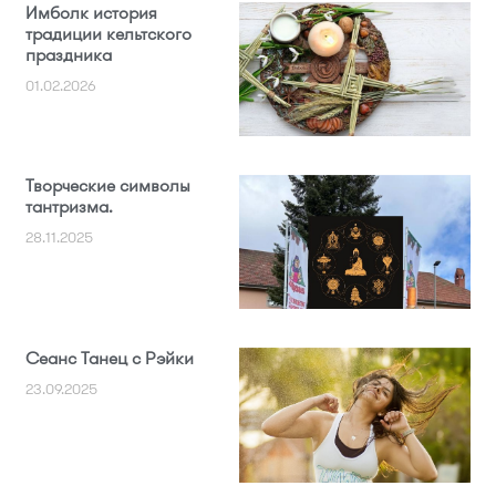
Имболк история
традиции кельтского
праздника
01.02.2026
Творческие символы
тантризма.
28.11.2025
Сеанс Танец с Рэйки
23.09.2025