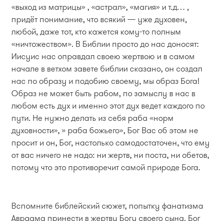
«выход из матрицы» , «астрал», «магия» и т.д… ,
придёт понимание, что всякий — уже духовен,
любой, даже тот, кто кажется кому-то полным
«ничтожеством». В Библии просто до нас доносят:
Иисуис нас оправдал своею жертвою и в самом
начале в ветхом завете библии сказано, он создал
нас по образу и подобию своему, мы образ Бога!
Образ не может быть рабом, по замыслу в нас в
любом есть дух и именно этот дух ведет каждого по
пути. Не нужно делать из себя раба «норм
духовности», » раба божьего», Бог Вас об этом не
просит и он, Бог, настолько самодостаточен, что ему
от вас ничего не надо: ни жертв, ни поста, ни обетов,
потому что это противоречит самой природе Бога.
Вспомните библейский сюжет, попытку фанатизма
Авраама принести в жертву Богу своего сына. Бог