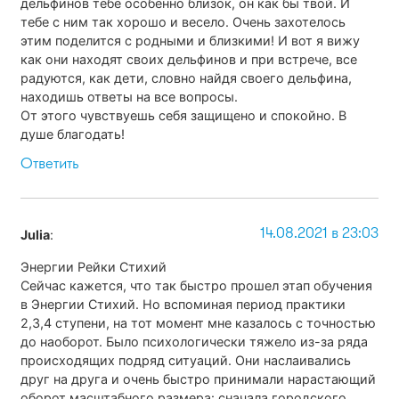
дельфинов тебе особенно близок, он как бы твой. И
тебе с ним так хорошо и весело. Очень захотелось
этим поделится с родными и близкими! И вот я вижу
как они находят своих дельфинов и при встрече, все
радуются, как дети, словно найдя своего дельфина,
находишь ответы на все вопросы.
От этого чувствуешь себя защищено и спокойно. В
душе благодать!
Ответить
14.08.2021 в 23:03
Julia
:
Энергии Рейки Стихий
Сейчас кажется, что так быстро прошел этап обучения
в Энергии Стихий. Но вспоминая период практики
2,3,4 ступени, на тот момент мне казалось с точностью
до наоборот. Было психологически тяжело из-за ряда
происходящих подряд ситуаций. Они наслаивались
друг на друга и очень быстро принимали нарастающий
оборот масштабного размера: сначала городского,