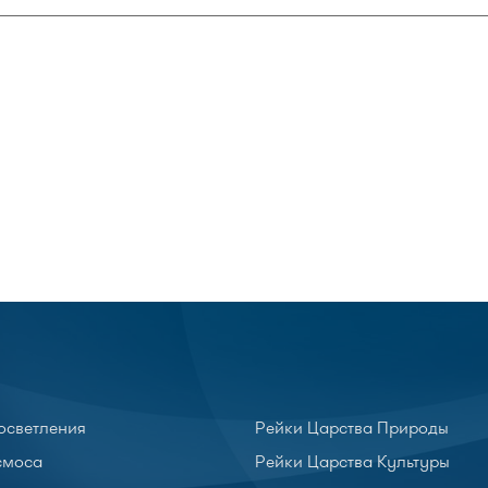
осветления
Рейки Царства Природы
смоса
Рейки Царства Культуры