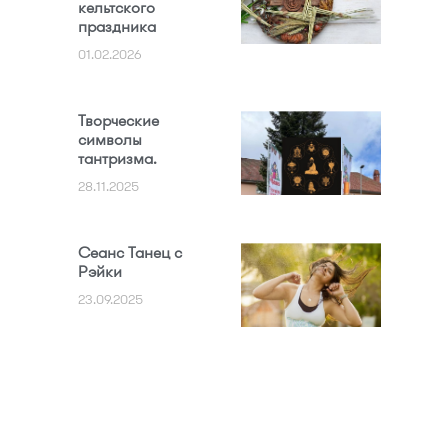
кельтского
праздника
01.02.2026
Творческие
символы
тантризма.
28.11.2025
Сеанс Танец с
Рэйки
23.09.2025