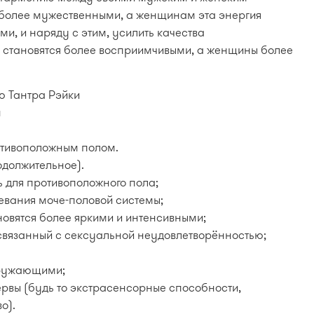
более мужественными, а женщинам эта энергия
ми, и наряду с этим, усилить качества
 становятся более восприимчивыми, а женщины более
 Тантра Рэйки
н
отивоположным полом.
одолжительное).
 для противоположного пола;
евания моче-половой системы;
овятся более яркими и интенсивными;
 связанный с сексуальной неудовлетворённостью;
кружающими;
рвы (будь то экстрасенсорные способности,
о).