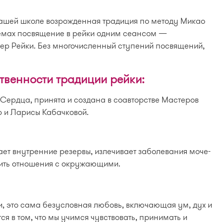
нашей школе возрожденная традиция по методу Микао
темах посвящение в рейки одним сеансом —
тер Рейки. Без многочисленный ступений посвящений,
твенности традиции рейки:
Сердца, принята и создана в соавторстве Мастеров
р и Ларисы Кабачковой.
ает внутренние резервы, излечивает заболевания моче-
дить отношения с окружающими.
и, это сама безусловная любовь, включающая ум, дух и
ся в том, что мы учимся чувствовать, принимать и