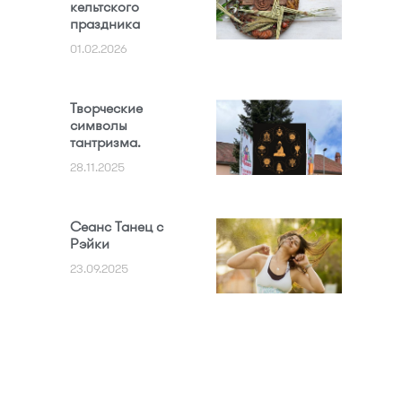
кельтского
праздника
01.02.2026
Творческие
символы
тантризма.
28.11.2025
Сеанс Танец с
Рэйки
23.09.2025