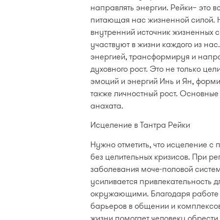
направлять энергии. Рейки– это в
питающая нас жизненной силой. Н
внутренний источник жизненных с
участвуют в жизни каждого из нас
энергией, трансформируя и напра
духовного рост. Это не только це
эмоций и энергий Инь и Ян, форм
также личностный рост. Основные
анахата.
Исцеление в Тантра Рейки
Нужно отметить, что исцеление с 
без целительных кризисов. При р
заболевания моче-половой систем
усиливается привлекательность д
окружающими. Благодаря работе 
барьеров в общении и комплексов
жизни помогает человеку обрест