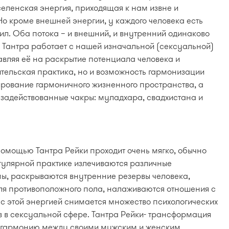
селенская энергия, приходящая к нам извне и
о кроме внешней энергии, у каждого человека есть
ил. Оба потока – и внешний, и внутренний одинаково
. Тантра работает с нашей изначальной (сексуальной)
вляя её на раскрытие потенциала человека и
лительская практика, но и возможность гармонизации
ирование гармоничного жизненного пространства, а
 задействованные чакры: муладхара, свадхистана и
помощью Тантра Рейки проходит очень мягко, обычно
егулярной практике излечиваются различные
ы, раскрываются внутренние резервы человека,
ля противоположного пола, налаживаются отношения с
с этой энергией снимается множество психологических
 в сексуальной сфере. Тантра Рейки- трансформация
и гармонию между своими мужским и женским