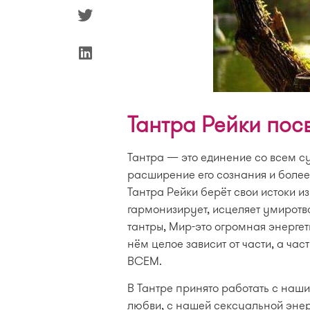
Тантра Рейки пос
Тантра — это единение со всем с
расширение его сознания и более
Тантра Рейки берёт свои истоки и
гармонизирует, исцеляет умиротво
тантры, Мир-это огромная энергет
нём целое зависит от части, а час
ВСЕМ.
В Тантре принято работать с наш
любви, с нашей сексуальной энер