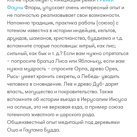
Фауны
Флоры, упускает очень интересный опыт и
не полностью реализовывает свои возможности.
Напомню традиция, практика работы (союза) с
тотемом известна в истории индейцев, кельтов,
друидов, шаманов, христианства, буддизма и т.д.
вспомните старые пословицы: хитрый, как лис;
сильный, как бык и т. д.? Если вам нужно спрятаться
– попросите братца Лиса или Яблоньку, если вам
нужна мудрость – спросите Орла, древо Орех,
Рысь- умеет хранить секреты, а Лебедь- уводить
человека в сновидение. Лев и древо Дуб- дарят
власть, могущество и покровительство. Также
вспомните об истории въезда в Иерусалим Иисуса
на ослице, это не верховая езда, а пример союза
тотемного животного и царского рода.
Общеизвестный опыт медитаций под деревьями
Ошо и Гаутама Будда.