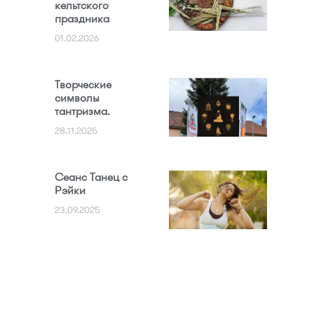
кельтского
праздника
01.02.2026
Творческие
символы
тантризма.
28.11.2025
Сеанс Танец с
Рэйки
23.09.2025