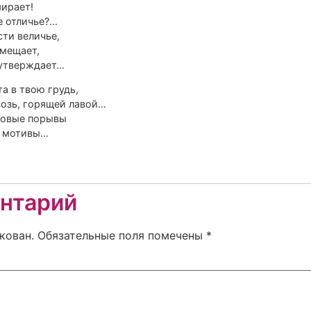
мирает!
е отличье?…
сти величье,
вмещает,
 утверждает…
а в твою грудь,
возь, горящей лавой…
 новые порывы
е мотивы…
нтарий
кован.
Обязательные поля помечены
*