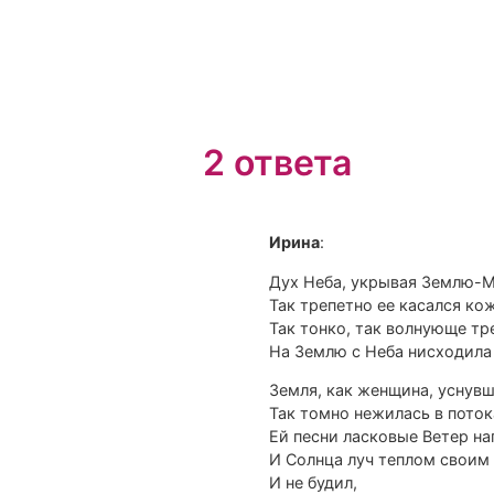
2 ответа
Ирина
:
Дух Неба, укрывая Землю-М
Так трепетно ее касался к
Так тонко, так волнующе т
На Землю с Неба нисходила 
Земля, как женщина, уснувш
Так томно нежилась в пото
Ей песни ласковые Ветер на
И Солнца луч теплом своим
И не будил,