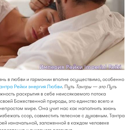
знь в любви и гармонии вполне осуществимо, особенно
антра Рейки энергия Любви
. Путь
Тантры — это Путь
ожность раскрытия в себе неиссякаемого потока
своей Божественной природы, это единство всего и
непростом мире. Она учит нас как наполнить жизнь
збежать ссор, совместить телесное с духовным. Тантра
воей изначальной, заложенной в каждом человеке
доровления и духовного развития.