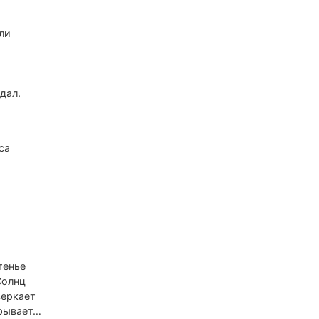
ли
дал.
са
тенье
Солнц
веркает
зрывает…