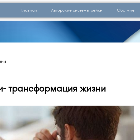
Главная
Авторские системы рейки
Обо мне
зни
и- трансформация жизни