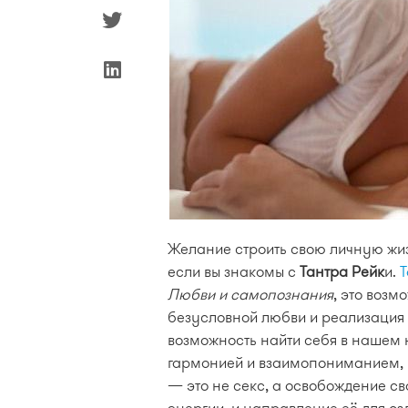
Желание строить свою личную жи
если вы знакомы с
Тантра Рейк
и.
Т
Любви и самопознания
, это возм
безусловной любви и реализация 
возможность найти себя в нашем 
гармонией и взаимопониманием, и
— это не секс, а освобождение с
энергии, и направление её для оз