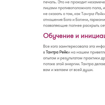
печаль. Это не проходит незамеч
лицами противоположного пола, и
не сказать о том, как Т
антра Рейк
отношения Бога и Богини, гармон
позволяющие полнее раскрыть се
Обучение и инициац
Все кого заинтересовала эта инф
в
Тантра Рейк
и на нашем приветл
опытом и результатом практики др
потоке этой энергии. Тантра дела
вам и желаем от всей души.