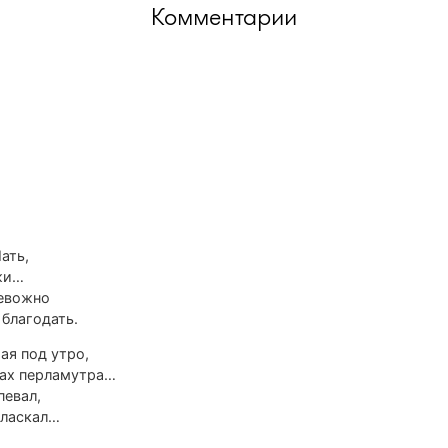
Комментарии
ать,
ожи…
ревожно
благодать.
ая под утро,
ках перламутра…
певал,
 ласкал…