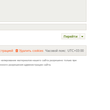
Перейти
с
т
р
а
ц
и
е
й
Удалить cookies
Часовой пояс:
UTC+03:00
е копирование материалов нашего сайта разрешено только при
ьменного разрешения администрации сайта.