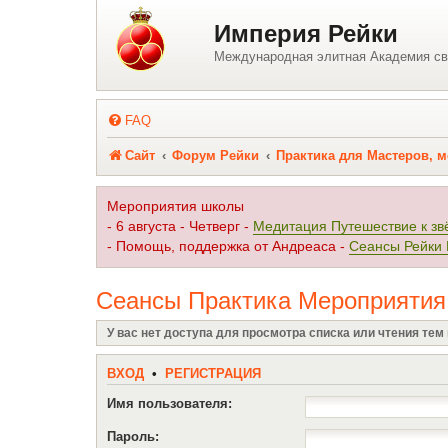
Регистрация
Империя Рейки
Международная элитная Академия св
FAQ
Сайт
Форум Рейки
Практика для Мастеров, 
Мероприятия школы
- 6 августа - Четверг -
Медитация Путешествие к зв
- Помощь, поддержка от Андреаса -
Сеансы Рейки
Сеансы Практика Мероприятия
У вас нет доступа для просмотра списка или чтения тем
ВХОД
•
Р
Е
Г
И
С
Т
Р
А
Ц
И
Я
Имя пользователя:
Пароль: