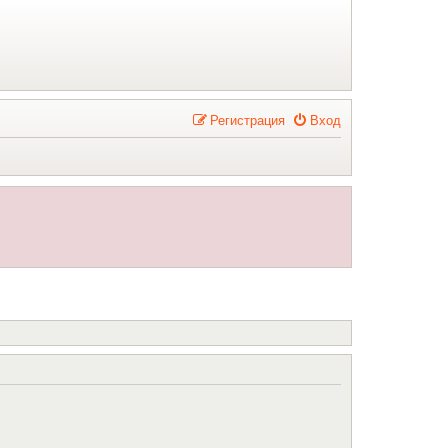
Р
е
г
и
с
т
р
а
ц
и
я
Вход