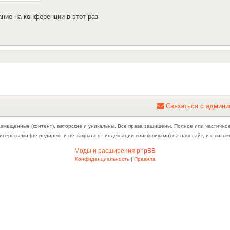
ние на конференции в этот раз
С
в
я
з
а
т
ь
с
я
с
а
д
м
и
н
и
азмещенные (контент), авторские и уникальны. Все права защищены. Полное или частично
иперссылки (не редирект и не закрыта от индексации поисковиками) на наш сайт, и с пис
Моды и расширения phpBB
Конфиденциальность
|
Правила