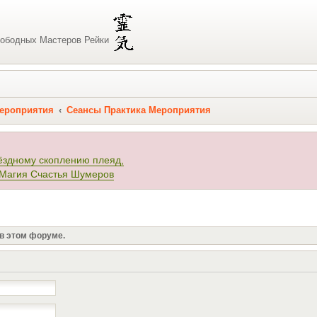
ободных Мастеров Рейки
мероприятия
Сеансы Практика Мероприятия
ёздному скоплению плеяд,
 Магия Счастья Шумеров
 в этом форуме.