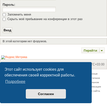
Пароль:
Запомнить меня
Скрыть моё пребывание на конференции в этот раз
В этой категории нет форумов.
Перейти
Сайт
Форум Рейки
Часовой пояс:
UTC+03:00
Этот сайт использует cookies для
© 2013 - 2026 Школа Империя Рейки. Все материалы на нем размещенные
обеспечения своей корректной работы.
(контент), авторские и уникальны. Все права защищены. Полное или частичное
Подробнее
копирование материалов нашего сайта разрешено только при обязательном
указании автора и прямой гиперссылки (не редирект и не закрыта от индексации
поисковиками) на наш сайт, и с письменного разрешения администрации сайта.
Согласен
Моды и расширения phpBB
Конфиденциальность
|
Правила