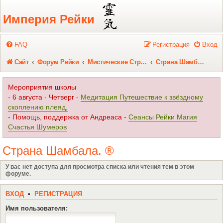
Регистрация
Империя Рейки
FAQ
Р
е
г
и
с
т
р
а
ц
и
я
Вход
Сайт
Форум Рейки
Мистические Страны. ®
Страна Шамбала. ®
Мероприятия школы
- 6 августа - Четверг -
Медитация Путешествие к звёздному
скоплению плеяд,
- Помощь, поддержка от Андреаса -
Сеансы Рейки Магия
Счастья Шумеров
Страна Шамбала. ®
У вас нет доступа для просмотра списка или чтения тем в этом
форуме.
ВХОД
•
Р
Е
Г
И
С
Т
Р
А
Ц
И
Я
Имя пользователя: