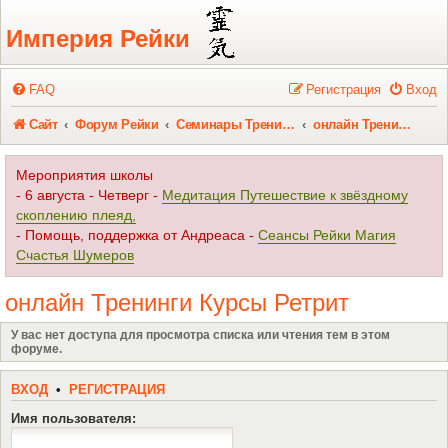
Регистрация
Империя Рейки
FAQ
Р
е
г
и
с
т
р
а
ц
и
я
Вход
Сайт
Форум Рейки
Семинары Тренинги Курсы Ретрит
онлайн Тренинги Курсы Ретрит
Мероприятия школы
- 6 августа - Четверг -
Медитация Путешествие к звёздному
скоплению плеяд,
- Помощь, поддержка от Андреаса -
Сеансы Рейки Магия
Счастья Шумеров
онлайн Тренинги Курсы Ретрит
У вас нет доступа для просмотра списка или чтения тем в этом
форуме.
ВХОД
•
Р
Е
Г
И
С
Т
Р
А
Ц
И
Я
Имя пользователя: