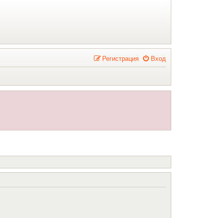
Р
е
г
и
с
т
р
а
ц
и
я
Вход