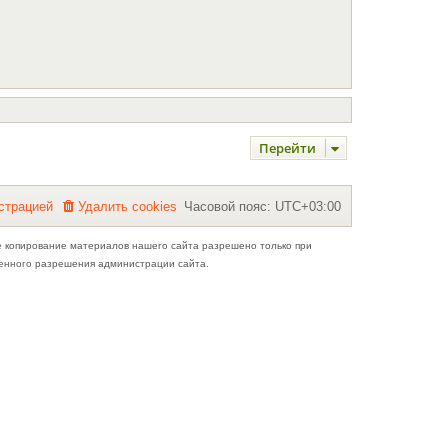
Перейти
с
т
р
а
ц
и
е
й
Удалить cookies
Часовой пояс:
UTC+03:00
е копирование материалов нашего сайта разрешено только при
ьменного разрешения администрации сайта.