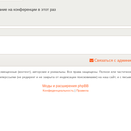
ние на конференции в этот раз
С
в
я
з
а
т
ь
с
я
с
а
д
м
и
н
и
азмещенные (контент), авторские и уникальны. Все права защищены. Полное или частично
иперссылки (не редирект и не закрыта от индексации поисковиками) на наш сайт, и с пис
Моды и расширения phpBB
Конфиденциальность
|
Правила