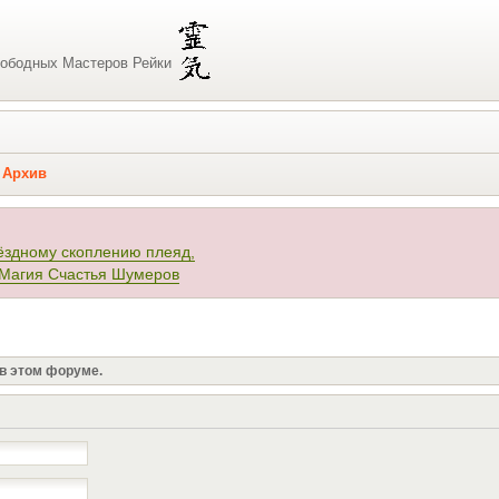
ободных Мастеров Рейки
Архив
ёздному скоплению плеяд,
 Магия Счастья Шумеров
 в этом форуме.