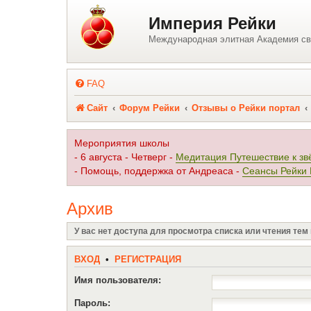
Регистрация
Империя Рейки
Международная элитная Академия св
FAQ
Сайт
Форум Рейки
Отзывы о Рейки портал
Мероприятия школы
- 6 августа - Четверг -
Медитация Путешествие к зв
- Помощь, поддержка от Андреаса -
Сеансы Рейки
Архив
У вас нет доступа для просмотра списка или чтения тем
ВХОД
•
Р
Е
Г
И
С
Т
Р
А
Ц
И
Я
Имя пользователя:
Пароль: